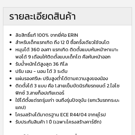
รายละเอียดสินค้า
ลิขสิทธิ์แท้ 100% จากยี่ห้อ ERIN
สำหรับเด็กแรกเกิด ถึง 12 ปี ซื้อครั้งเดียวใช้จนโต
หมุนได้ 360 องศา แรกเกิด ติดตั้งแบบหันหน้าหาเบาะ
พอได้ 9 เดือนให้ติดตั้งแบบเด็กโต คือหันหน้าออก
รับน้ำหนักได้สูงสุด 36 กิโล
ปรับ เอน - นอน ได้ 3 ระดับ
แผ่นรองศรีษะ ปรับสูงต่ำได้ตามความสูงของน้อง
ติดตั้งได้ 3 แบบ คือ 1.สายเข็มขัดนิรภัยรถยนต์ 2.ไอโซ
ฟิกซ์ 3.สายท็อปเทียเตอร์
ใช้ได้ตั้งแต่รถรุ่นเก่า จนถึงรุ่นปัจจุบัน (ยกเว้นรถกระบะ
แคป)
โครงสร้างได้มาตรฐาน ECE R44/04 จากยุโรป
รับประกันสินค้า 1 ปี (เฉพาะโครงสร้างคาร์ซีท)